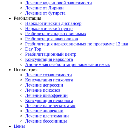
Лечение кодеиновой зависимости
Лечение от Лирики
Лечение от бутирата
Реабилитация
Наркологический диспансер
Наркологический центр
Реабилитация наркозависимых
Реабилитация алкоголиков
Реабилитация наркозависимых по программе 12 ша
Day Top
Реабилитационный центр
Консультация нарколога
Анонимная реабилитация наркозависимых
Психиатрия
Лечение созависимости
Консультация психолога
Лечение депрессии
Лечение психозов
Лечение шизофрении
Консультация невролога
Лечение панических атак
Лечение анорексии
Лечение клептомании
Лечение бессонницы
Цены