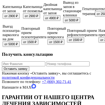
Вывод из
Двойная
Капельница
Капельница
запоя в
капельница
Гепатопротек
от запоя
от похмелья
стационаре
от запоя
терапия
от 25
клиники
от 2900 ₽
от 2900 ₽
от 4900 ₽
от 5000 ₽
Выезд
Повторный
Повторный
психиатра-
Повторный прием
Наз
прием
прием
нарколога
рефлектотерапевта
пре
психотерапевта
невролога
на дом
от 1500 ₽
от 
от 1500 ₽
от 1500 ₽
от 5000 ₽
Получить консультацию
Оставить заявку
Нажимая кнопку «Оставить заявку», вы соглашаетесь с
политикой конфиденциальности
Позвоните по телефону:
+7 (800) 302-71-41
Напишите в
MAX
ГАРАНТИИ ОТ НАШЕГО ЦЕНТРА
ЛЕЧЕНИЯ ЗАВИСИМОСТЕЙ