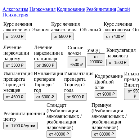
Алкоголизм
Наркомания
Кодирование
Реабилитация
Запой
Психиатрия
Курс лечения
Курс лечения
Курс лечения
алкоголизма Эконом
алкоголизма Обычный
алкоголизма О
от 3900 ₽
от 5900 ₽
от 7400 ₽
Лечение
Лечение
Снятие
Консультация
УБОД
наркомании
наркомании в
ломки
нарколога
от
на дому
стационаре
от
20000₽
от 1500 ₽
6500 ₽
от 3300 ₽
от 3900 ₽
Имплантация
Имплантация
Имплантация
Инъек
Кодирование
препарата
препарата
препарата
препар
Двойной
Торпедо 6
Торпедо 1
Торпедо 2
Вивит
блок
месяцев
год
года
от 95
от 9000 ₽
₽
от 4500 ₽
от 6000 ₽
от 9000 ₽
Стандарт
Премиум
(Реабилитация
(Реабилитация
Реабилитационный
алкозависимых /
алкозависимых /
центр
реабилитация
реабилитация
от 1700 ₽/сутки
наркоманов)
наркоманов)
от 40000 ₽
от 60000 ₽