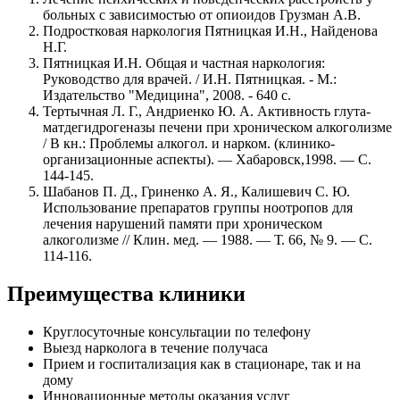
больных с зависимостью от опиоидов Грузман А.В.
Подростковая наркология Пятницкая И.Н., Найденова
Н.Г.
Пятницкая И.Н. Общая и частная наркология:
Руководство для врачей. / И.Н. Пятницкая. - М.:
Издательство "Медицина", 2008. - 640 с.
Тертычная Л. Г., Андриенко Ю. А. Активность глута-
матдегидрогеназы печени при хроническом алкоголизме
/ В кн.: Проблемы алкогол. и нарком. (клинико-
организационные аспекты). — Хабаровск,1998. — С.
144-145.
Шабанов П. Д., Гриненко А. Я., Калишевич С. Ю.
Использование препаратов группы ноотропов для
лечения нарушений памяти при хроническом
алкоголизме // Клин. мед. — 1988. — Т. 66, № 9. — С.
114-116.
Преимущества клиники
Круглосуточные консультации по телефону
Выезд нарколога в течение получаса
Прием и госпитализация как в стационаре, так и на
дому
Инновационные методы оказания услуг