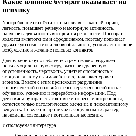
Какое влияние бутират оказывает на
психику
Употребление оксибутирата натрия вызывает эйфорию,
легкость, повышает речевую и моторную активность,
нарушает адекватность восприятия реальности. Препарат
является эмпатогеном и афродизиаком, поэтому повышает
дружескую симпатию и любвеобильность, усиливает половое
возбуждение и желание половых контактов.
Длительное злоупотребление стремительно разрушает
психоэмоциональную сферу, вызывает душевную
опустошенность, черствость, угнетает способность к
эмоциональному взаимодействию, повышает уровень
эгоизма. Вместе с этим происходит разрушение
энергетической и волевой сферы, теряется способность к
обучению, усвоению и переработке информации. Под
действием бутирата угасают все интересы и потребности,
остается только патологическое влечение к психоактивному
веществу. Поведение принимает асоциальный характер,
наркоманы совершают противоправные деяния.
Используемая литература
Лечение психических и поведенческих расстройств у