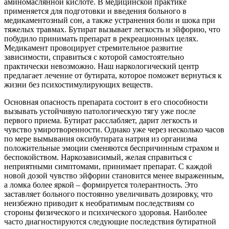
аминомаслянной кислоте. В медицинской практике
применяется для подготовки и введения больного в
медикаментозный сон, а также устранения боли и шока при
тяжелых травмах. Бутират вызывает легкость и эйфорию, что
побудило принимать препарат в рекреационных целях.
Медикамент провоцирует стремительное развитие
зависимости, справиться с которой самостоятельно
практически невозможно. Наш наркологический центр
предлагает лечение от бутирата, которое поможет вернуться к
жизни без психостимулирующих веществ.
Основная опасность препарата состоит в его способности
вызывать устойчивую патологическую тягу уже после
первого приема. Бутират расслабляет, дарит легкость и
чувство умиротворенности. Однако уже через несколько часов
по мере вымывания оксибутирата натрия из организма
положительные эмоции сменяются беспричинным страхом и
беспокойством. Наркозависимый, желая справиться с
неприятными симптомами, принимает препарат. С каждой
новой дозой чувство эйфории становится менее выраженным,
а ломка более яркой – формируется толерантность. Это
заставляет больного постоянно увеличивать дозировку, что
неизбежно приводит к необратимым последствиям со
стороны физического и психического здоровья. Наиболее
часто диагностируются следующие последствия бутиратной