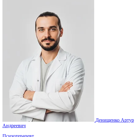
Денищенко Артур
М
Андреевич
Психотерапевт