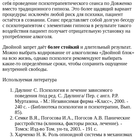
себя проведение психотерапевтического сеанса по Довженко
вместо традиционного гипноза. Это более щадящий вариант
процедуры: исключён любой риск для психики, пациент
остаётся в сознании. Сеанс представляет собой долгую беседу
с психотерапевтом с элементами гипноза в результате такого
воздействия пациент получает отрицательную установку на
употребление алкоголя.
Двойной запрет даёт
более стойкий
и длительный результат.
Можно выбрать кодирование от алкоголизма «Двойной блок»
на всю жизнь, однако психологи рекомендуют выбирать
какие-то определённые сроки, чтобы сохранить ощущение
внутренней свободы.
Используемая литература
Даулинг С. Психология и лечение зависимого
поведения /под ред. С. Даулинга/ Пер. с англ. Р.Р.
Муртазина. - М.: Независимая фирма «Класс», 2000. -
240 с. - (Библиотека психологии и психотерапии, Вып.
85).
Семке В.Я., Погосова И.А., Погосов А.В. Панические
расстройства (клиника, факторы риска, лечение). -
Томск: Изд-во Том. ун-та, 2003. - 191 с.
Харченко Н. К. Роль опиоидной системы в механизмах