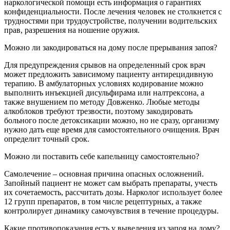
наркологической помощи есть информация о гарантиях
конфиденциальности. После лечения человек не столкнется с
трудностями при трудоустройстве, получении водительских
прав, разрешения на ношение оружия.
Можно ли закодироваться на дому после прерывания запоя?
Для предупреждения срывов на определенный срок врач
может предложить зависимому пациенту антирецидивную
терапию. В амбулаторных условиях кодирование можно
выполнить инъекцией дисульфирама или налтрексона, а
также внушением по методу Довженко. Любые методы
алкоблоков требуют трезвости, поэтому закодировать
больного после детоксикации можно, но не сразу, организму
нужно дать еще время для самостоятельного очищения. Врач
определит точный срок.
Можно ли поставить себе капельницу самостоятельно?
Самолечение – основная причина опасных осложнений.
Запойный пациент не может сам выбрать препараты, учесть
их сочетаемость, рассчитать дозы. Нарколог использует более
12 групп препаратов, в том числе рецептурных, а также
контролирует динамику самочувствия в течение процедуры.
Какие противопоказания есть у выведения из запоя на дому?