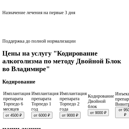
Назначение лечения на первые 3 дня
Поддержка до полной нормализации
Цены на услугу "Кодирование
алкоголизма по методу Двойной Блок
во Владимире"
Кодирование
Имплантация
Имплантация
Имплантация
Инъек
Кодирование
препарата
препарата
препарата
препар
Двойной
Торпедо 6
Торпедо 1
Торпедо 2
Вивит
блок
месяцев
год
года
от 95
от 9000 ₽
₽
от 4500 ₽
от 6000 ₽
от 9000 ₽