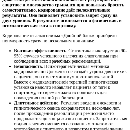
спиртное и многократно срывался при попытках бросить
самостоятельно, кодирование даёт положительные
результаты. Оно позволяет установить запрет сразу на
двух уровнях. В результате исключается и физическая, и
психологическая тяга к спиртному.
Кодирование от алкоголизма «Двойной блок» приобрело
популярность сразу по нескольким причинам:
Высокая эффективность
. Статистика фиксирует до 90-
95% случаев успешного излечения алкоголизма при
соблюдении всех врачебных рекомендаций.
Безопасность
. Психотерапевтическая методика
кодирования по Довженко не создаёт угрозы для психик
пациента, она имеет минимум противопоказаний.
Вместе с медикаментозной терапией гипнотическая
установка надолго избавляет пациента от тяги к
спиртному, это время можно использовать для
похождения полной реабилитации.
Длительное действие
. Результат введения лекарств и
гипнотического сеанса сохраняется на несколько лет,
после прохождения реабилитации ремиссия часто
продолжается до конца жизни пациента. Запретительная
стадия лечения сменяется осознанным отказом от
употребления спиртного и возвратом к трезвой жизни.