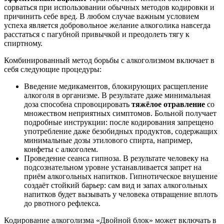
сорваться при использовании обычных методов кодировки и
причинить себе вред. В любом случае важным условием
успеха является добровольное желание алкоголика навсегда
расстаться с пагубной привычкой и преодолеть тягу к
спиртному.
Комбинированный метод борьбы с алкоголизмом включает в
себя следующие процедуры:
Введение медикаментов, блокирующих расщепление
алкоголя в организме. В результате даже минимальная
доза способна спровоцировать
тяжёлое отравление
со
множеством неприятных симптомов. Больной получает
подробные инструкции: после кодирования запрещено
употребление даже безобидных продуктов, содержащих
минимальные дозы этилового спирта, например,
конфеты с алкоголем.
Проведение сеанса гипноза. В результате человеку на
подсознательном уровне устанавливается запрет на
приём алкогольных напитков. Гипнотическое внушение
создаёт стойкий барьер: сам вид и запах алкогольных
напитков будет вызывать у человека отвращение вплоть
до рвотного рефлекса.
Кодирование алкоголизма «Двойной блок» может включать в